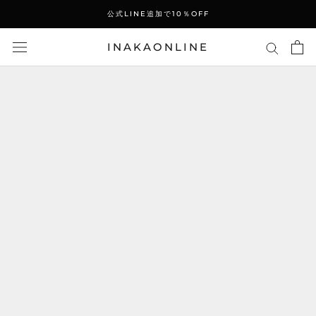
ス
公式LINE追加で10％OFF
キ
ッ
INAKAONLINE
プ
し
て
コ
ン
テ
ン
ツ
に
移
動
す
る